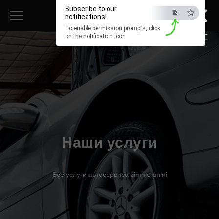
×
Subscribe to our
notifications!
To enable permission prompts, click
ESC
on the notification icon
Наши услуги
Все услуги автосервиса zimnie-shini