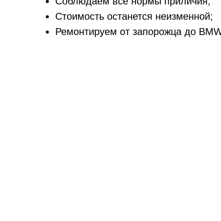
Соблюдаем все нормы приличия;
Стоимость останется неизменной;
Ремонтируем от запорожца до BMW
Свой магазин запчастей и шин.
Основная цель Anvelope-auto это ка
Оставляйте заявки на сайте или зво
состояние
рычагов
в случаи необходи